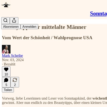
Sonnta
Beautytipps für mittelalte Männer
Abonnieren
Anmelden
Vom Wert der Schönheit / Wahlprognose USA
Mark Scheibe
Nov. 03, 2024
∙ Bezahlt
10
5
2
Teilen
Vorweg, liebe Leserinnen und Leser von Sonntagskind, der
wöchentl
gewinnt. Aber nun endlich zu den Beautytipps, über einen kleinen