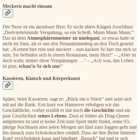
Meckern macht einsam
Der Neue ist ein atemloser Herr. Er sucht übers Klagen Anschluss:
„Dreiviertelstunde Verspätung, so ein Scheiß, Mann Mann Mann.“
Das ist dem
Atmosphärenmeister zu unelegant
, so etwas hatte er
nicht im Sinn, als er uns den Neuankömmling an den Tisch gesetzt
hat: „Kommt hier rein und meckert – nun kacken Se hier ma nich so
rum, Sie befinden sich in einem Restaurant, mein Herr!“ – „Aber ist
doch wahr, immer diese Verspätungen …“ – „Ach was, das Leben
ist jetzt,
schau’n Se sich um
!“
Kassieren, Klatsch und Körperkunst
Später, beim Kassieren, sagt er: „Rück ma n Stück“ und setzt sich
mit auf die Bank. Erst kurz vor Hannover erledigen wir das
Geschäftliche, vorher erzählt er mir noch
die Geschichte
und ein
paar Geschichten
seines Lebens
. Dass er früher als Drag-Queen
aufgetreten ist und er keine Zeit zum Sport mehr findet, seine 93-
jährige Nachbarin aber jeden Morgen um fünf zum Joggen geht und
ihn danach zum Schokokuchen einlädt. Dass sie ihre Beine hinterm
Kopf verschränken kann und häufiger „Besuch“ hat und er sich