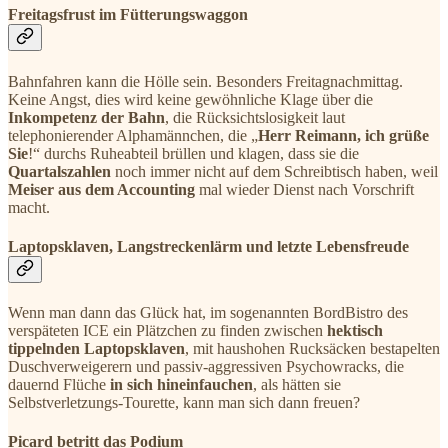
Freitagsfrust im Fütterungswaggon
Bahnfahren kann die Hölle sein. Besonders Freitagnachmittag.
Keine Angst, dies wird keine gewöhnliche Klage über die
Inkompetenz der Bahn
, die Rücksichtslosigkeit laut
telephonierender Alphamännchen, die „
Herr Reimann, ich grüße
Sie
!“ durchs Ruheabteil brüllen und klagen, dass sie die
Quartalszahlen
noch immer nicht auf dem Schreibtisch haben, weil
Meiser aus dem Accounting
mal wieder Dienst nach Vorschrift
macht.
Laptopsklaven, Langstreckenlärm und letzte Lebensfreude
Wenn man dann das Glück hat, im sogenannten BordBistro des
verspäteten ICE ein Plätzchen zu finden zwischen
hektisch
tippelnden Laptopsklaven
, mit haushohen Rucksäcken bestapelten
Duschverweigerern und passiv-aggressiven Psychowracks, die
dauernd Flüche
in sich hineinfauchen
, als hätten sie
Selbstverletzungs-Tourette, kann man sich dann freuen?
Picard betritt das Podium