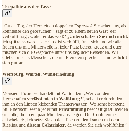
Telepathie aus der Tasse
„Guten Tag, der Herr, einen doppelten Espresso? Sie sehen aus, als
könntense den gebrauchen“, sagt er zu einem neuen Gast, der
verblüfft fragt, woher er das weiß? „
Unterschätzen Sie mich nicht,
ich spüre so was
“ – der Gast ist verblüfft, freut sich und wir alle
freuen uns mit. Mittlerweile ist jeder Platz belegt, kreuz und quer
mischen sich die Gespräche unter uns beglückt Reisenden. Wir
erleben uns als Menschen, die mit Fremden sprechen – und
es fühlt
sich gut an
.
Wolfsburg, Warten, Wunderheilung
Monsieur Picard verhandelt mit Wartenden. „Wer von den
Herrschaften
verlässt mich in Wolfsburg
?“, schallt er durch den
ihm an den Lippen klebenden Theaterwaggon. Wo sonst betretene
Stille herrscht, wenn jeder mit
Privatatmung
beschäftigt ist, melden
sich alle, die in ein paar Minuten aussteigen. Der Conférencier
entscheidet: „Ich setze Sie an den Tisch zu den Damen mit dem
Riesling und
diesem Colatrinker
, da werden Sie sich wohlfühlen.“