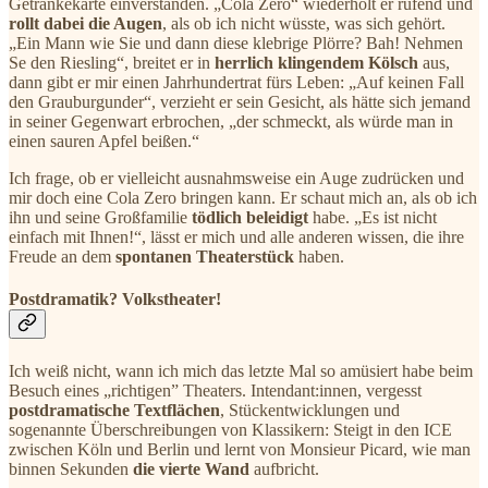
Getränkekarte einverstanden. „Cola Zero“ wiederholt er rufend und
rollt dabei die Augen
, als ob ich nicht wüsste, was sich gehört.
„Ein Mann wie Sie und dann diese klebrige Plörre? Bah! Nehmen
Se den Riesling“, breitet er in
herrlich klingendem Kölsch
aus,
dann gibt er mir einen Jahrhundertrat fürs Leben: „Auf keinen Fall
den Grauburgunder“, verzieht er sein Gesicht, als hätte sich jemand
in seiner Gegenwart erbrochen, „der schmeckt, als würde man in
einen sauren Apfel beißen.“
Ich frage, ob er vielleicht ausnahmsweise ein Auge zudrücken und
mir doch eine Cola Zero bringen kann. Er schaut mich an, als ob ich
ihn und seine Großfamilie
tödlich beleidigt
habe. „Es ist nicht
einfach mit Ihnen!“, lässt er mich und alle anderen wissen, die ihre
Freude an dem
spontanen Theaterstück
haben.
Postdramatik? Volkstheater!
Ich weiß nicht, wann ich mich das letzte Mal so amüsiert habe beim
Besuch eines „richtigen” Theaters. Intendant:innen, vergesst
postdramatische Textflächen
, Stückentwicklungen und
sogenannte Überschreibungen von Klassikern: Steigt in den ICE
zwischen Köln und Berlin und lernt von Monsieur Picard, wie man
binnen Sekunden
die vierte Wand
aufbricht.