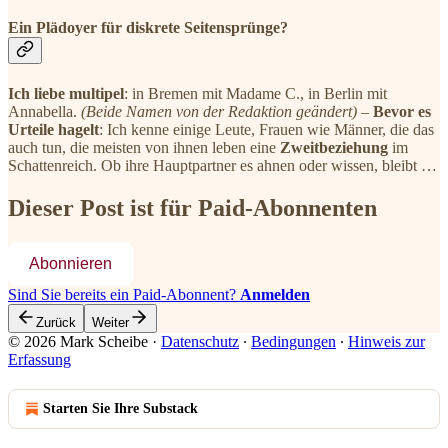
Ein Plädoyer für diskrete Seitensprünge?
Ich liebe multipel
: in Bremen mit Madame C., in Berlin mit
Annabella.
(Beide Namen von der Redaktion geändert)
–
Bevor es
Urteile hagelt
: Ich kenne einige Leute, Frauen wie Männer, die das
auch tun, die meisten von ihnen leben eine
Zweitbeziehung
im
Schattenreich. Ob ihre Hauptpartner es ahnen oder wissen, bleibt …
Dieser Post ist für Paid-Abonnenten
Abonnieren
Sind Sie bereits ein Paid-Abonnent?
Anmelden
Zurück
Weiter
© 2026 Mark Scheibe
·
Datenschutz
∙
Bedingungen
∙
Hinweis zur
Erfassung
Starten Sie Ihre Substack