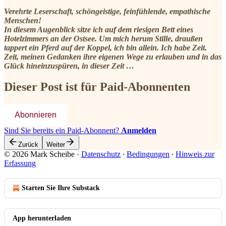
Verehrte Leserschaft, schöngeistige, feinfühlende, empathische
Menschen!
In diesem Augenblick sitze ich auf dem riesigen Bett eines
Hotelzimmers an der Ostsee. Um mich herum Stille, draußen
tappert ein Pferd auf der Koppel, ich bin allein. Ich habe Zeit.
Zeit, meinen Gedanken ihre eigenen Wege zu erlauben und in das
Glück hineinzuspüren, in dieser Zeit …
Dieser Post ist für Paid-Abonnenten
Abonnieren
Sind Sie bereits ein Paid-Abonnent?
Anmelden
Zurück
Weiter
© 2026 Mark Scheibe
·
Datenschutz
∙
Bedingungen
∙
Hinweis zur
Erfassung
Starten Sie Ihre Substack
App herunterladen