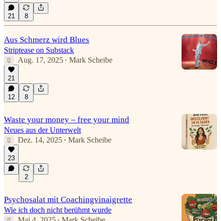
21
8
Aus Schmerz wird Blues
Striptease on Substack
Aug. 17, 2025
Mark Scheibe
•
21
12
8
Waste your money – free your mind
Neues aus der Unterwelt
Dez. 14, 2025
Mark Scheibe
•
23
2
Psychosalat mit Coachingvinaigrette
Wie ich doch nicht berühmt wurde
Mai 4, 2025
Mark Scheibe
•