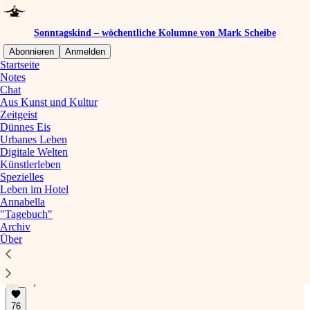
Sonntagskind – wöchentliche Kolumne von Mark Scheibe
Abonnieren
Anmelden
Startseite
Notes
Chat
Aus Kunst und Kultur
Zeitgeist
Dünnes Eis
Urbanes Leben
Digitale Welten
Künstlerleben
Spezielles
Leben im Hotel
Annabella
"Tagebuch"
Archiv
Über
Mit dem Hausboot nach Berlin
Captain's Dinner in der Zeitgeistschleuse
Apr. 12
Mark Scheibe
•
76