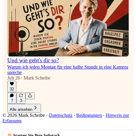
Und wie geht's dir so?
Warum ich jeden Montag für eine halbe Stunde in eine Kamera
spreche
Juli 26
Mark Scheibe
•
32
7
3
Alle ansehen
© 2026 Mark Scheibe
·
Datenschutz
∙
Bedingungen
∙
Hinweis zur
Erfassung
Starten Sie Ihre Substack